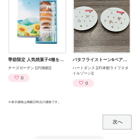
季節限定 人気焼菓子4種を詰め合わせ 『夏の焼菓子4種セット』7/22発売！
バタフライストーン6ペアセットピアス
チーズガーデン [1F(南館)]
ハートダンス [1F(本館ライフスタ
イルゾーン)]
0
0
※表示価格は掲載日時点の価格です。