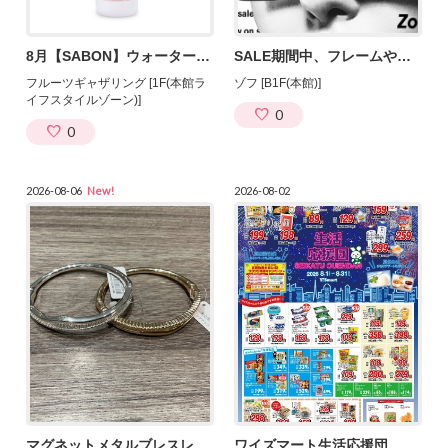
8月【SABON】ウォータースタンド体験イベント開催！
SALE期間中、フレームやサングラスが20％～50％OFFに！
フルーツギャザリング [1F(本館ラ
ゾフ [B1F(本館)]
イフスタイルゾーン)]
0
0
2026-08-06
New!
2026-08-02
マグネットメタルブレスレット
ワイズマート生活応援団