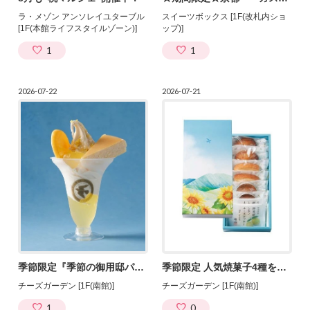
ラ・メゾン アンソレイユターブル
スイーツボックス [1F(改札内ショ
[1F(本館ライフスタイルゾーン)]
ップ)]
1
1
2026-07-22
2026-07-21
季節限定『季節の御用邸パフェ レモン』が“ハニーレモン”へ
季節限定 人気焼菓子4種を詰め合わせ 『夏の焼菓子4種セット』7/22発売！
チーズガーデン [1F(南館)]
チーズガーデン [1F(南館)]
1
0