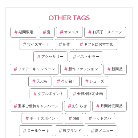
OTHER TAGS
期間限定
夏
オススメ
お菓子・スイーツ
ワイズマート
新作
ギフトにおすすめ
アクセサリー
ベストセラー
フェア・キャンペーン
新作ファッション
新商品
天ぷら
今が旬！
シューズ
ダブルポイント
会員様限定企画
宝塚ご優待キャンペーン
お知らせ
月間特売商品
ボーナスポイント
bag
ヘッドスパ
ロールケーキ
農ブランド
夏メニュー