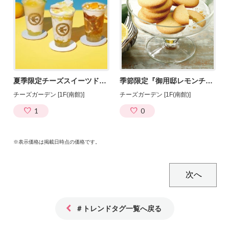
夏季限定チーズスイーツドリンク『Lemon Drinks』登場！
季節限定『御用邸レモンチーズクッキー』6/10発売！
チーズガーデン [1F(南館)]
チーズガーデン [1F(南館)]
1
0
※表示価格は掲載日時点の価格です。
＃トレンドタグ一覧へ戻る