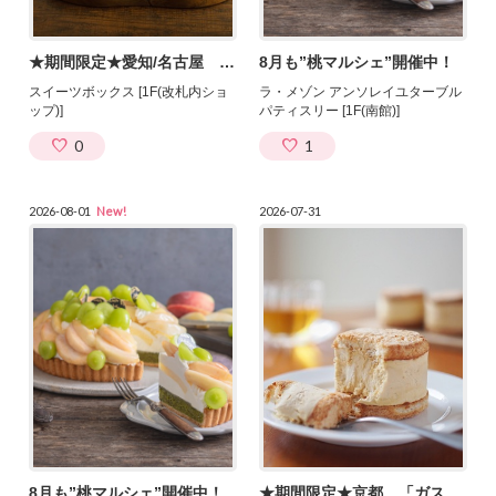
★期間限定★愛知/名古屋 「農ブランド」が出店！
8月も”桃マルシェ”開催中！
スイーツボックス [1F(改札内ショ
ラ・メゾン アンソレイユターブル
ップ)]
パティスリー [1F(南館)]
0
1
2026-08-01
New!
2026-07-31
8月も”桃マルシェ”開催中！
★期間限定★京都 「ガスパール」が出店！