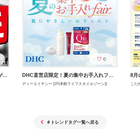
0
SALE期間中、フレームやサングラスが20％～50％OFFに！
DHC直営店限定！夏の集中お手入れフェア
8月
ディーエイチシー [1F(本館ライフスタイルゾーン)]
こだわ
＃トレンドタグ一覧へ戻る