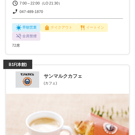
7:00～22:00（LO 21:30）
047-489-1870
早朝営業
テイクアウト
イートイン
全席禁煙
72席
B1F(本館)
サンマルクカフェ
(カフェ)