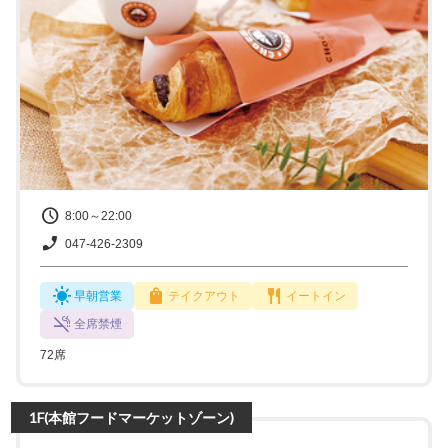
8:00～22:00
047-426-2309
早朝営業
テイクアウト
イートイン
全席禁煙
72席
1F(本館フードマーケットゾーン)