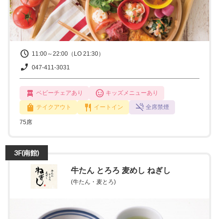
11:00～22:00（LO 21:30）
047-411-3031
ベビーチェアあり
キッズメニューあり
テイクアウト
イートイン
全席禁煙
75席
3F(南館)
牛たん とろろ 麦めし ねぎし
(牛たん・麦とろ)