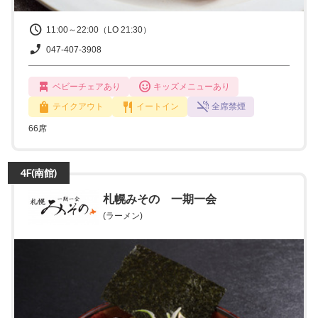
11:00～22:00（LO 21:30）
047-407-3908
ベビーチェアあり
キッズメニューあり
テイクアウト
イートイン
全席禁煙
66席
4F(南館)
札幌みその 一期一会
(ラーメン)