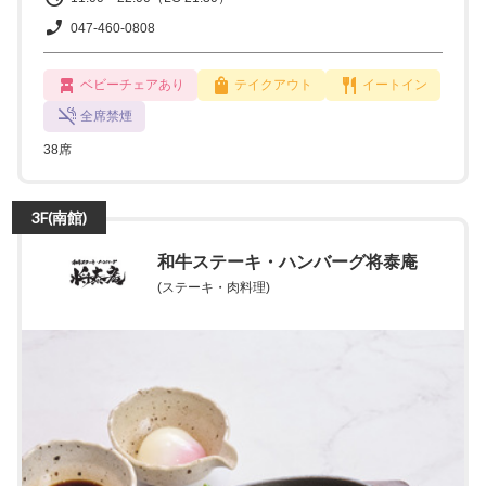
047-460-0808
ベビーチェアあり
テイクアウト
イートイン
全席禁煙
38席
3F(南館)
和牛ステーキ・ハンバーグ将泰庵
(ステーキ・肉料理)