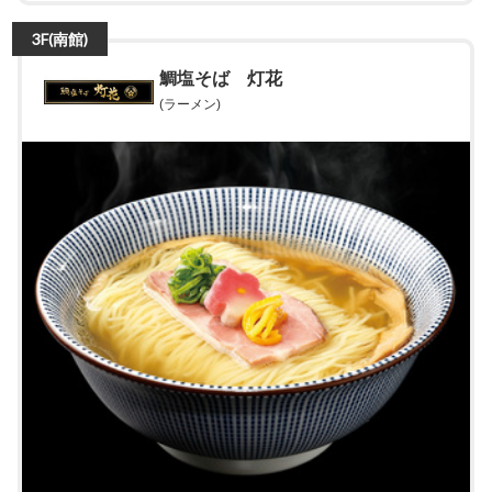
3F(南館)
鯛塩そば 灯花
(ラーメン)