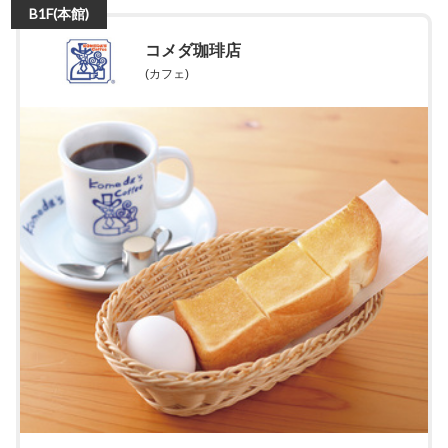
B1F(本館)
コメダ珈琲店
(カフェ)