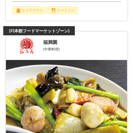
テイクアウト
イートイン
1F(本館フードマーケットゾーン)
福満園
(中華料理)