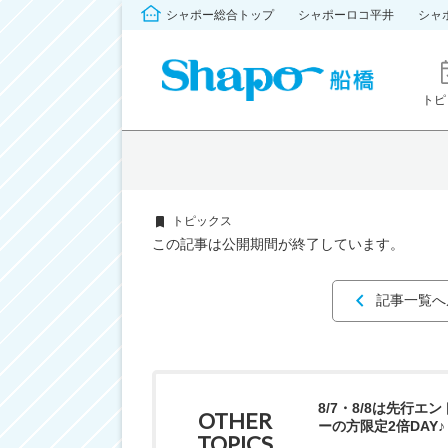
シャポー総合トップ
シャポーロコ平井
シャ
トピ
トピックス
この記事は公開期間が終了しています。
記事一覧へ
8/7・8/8は先行エ
OTHER
ーの方限定2倍DAY♪
TOPICS