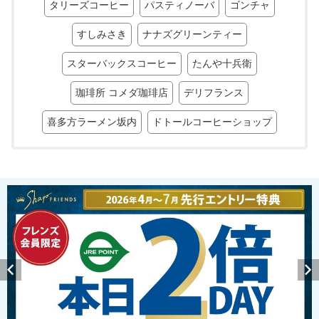
タリーズコーヒー
パスティノーバ
ゴンチャ
すしみさき
ナナズグリーンティー
スターバックスコーヒー
たんや十兵衛
珈琲所 コメダ珈琲店
デリフランス
喜多方ラーメン坂内
ドトールコーヒーショップ