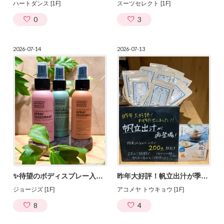
ハートダンス [1F]
スーツセレクト [1F]
0
3
2026-07-14
2026-07-13
✨待望のボディスプレー入荷✨
昨年大好評！帆立出汁が季節限定で再登場！！
ジョージズ [1F]
アコメヤ トウキョウ [1F]
8
4