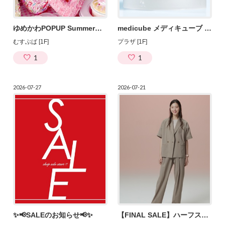
ゆめかわPOPUP Summer♡Princess Mermaid
medicube メディキューブ ゼロ毛穴パッド2.0
むすぶば [1F]
プラザ [1F]
1
1
2026-07-27
2026-07-21
✨📢SALEのお知らせ📢✨
【FINAL SALE】ハーフスリーブセットアップが20%OFF！