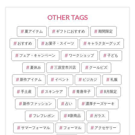
OTHER TAGS
夏アイテム
ギフトにおすすめ
期間限定
おすすめ
お菓子・スイーツ
キャラクターグッズ
フェア・キャンペーン
ワークショップ
子ども
夏休み
三原堂市川店
クールビズ
新作アイテム
イベント
ビジカジ
礼服
手土産
スキンケア
青唐辛子
8月限定
新作ファッション
占い
濃厚チーズケーキ
フレフレボン
#新商品
ガラス
サマーフォーマル
フォーマル
アクセサリー