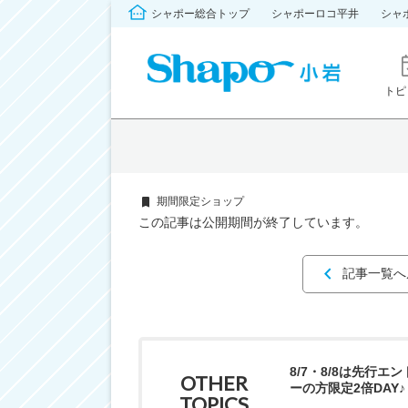
シャポー総合トップ
シャポーロコ平井
シャ
トピ
期間限定ショップ
この記事は公開期間が終了しています。
記事一覧へ
8/7・8/8は先行エ
OTHER
ーの方限定2倍DAY♪
TOPICS