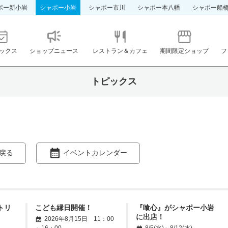
ポー新小岩
シャポー小岩
シャポー市川
シャポー本八幡
シャポー船
ックス
ショップニュース
レストラン＆カフェ
期間限定ショップ
フ
トピックス
戻る
イベントカレンダー
ントリ
こども縁日開催！
『喰心』がシャポー小岩
に出店！
2026年8月15日 11：00
～16：00
8/5(水)～8/12(水)