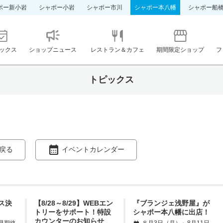
ポー新小岩
シャポー小岩
シャポー市川
シャポー本八幡
シャポー船
ックス
ショップニュース
レストラン＆カフェ
期間限定ショップ
フ
トピックス
戻る
イベントカレンダー
ス決
【8/28～8/29】WEBエン
『ブランジェ浅野屋』が
トリーをサポート！特設
シャポー本八幡に出店！
カウンターのお知らせ
 ※早期終
８月3日（月）～8月11日