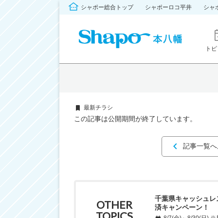
シャポー総合トップ
シャポーロコ平井
シャ
トピ
最新チラシ
この記事は公開期間が終了しています。
記事一覧へ
千葉県キャッシュレ
OTHER
済キャンペーン！
TOPICS
8/7(金)～8/30(日)