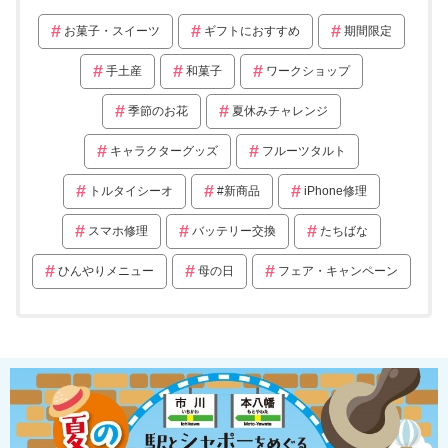
お菓子・スイーツ
ギフトにおすすめ
期間限定
手土産
和菓子
ワークショップ
季節のお花
夏休みチャレンジ
キャラクターグッズ
フルーツタルト
トルタイシーオ
#新商品
iPhone修理
スマホ修理
バッテリー交換
たちばな
ひんやりメニュー
母の日
フェア・キャンペーン