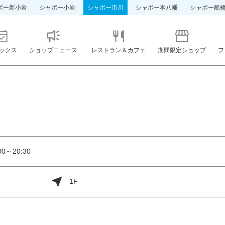
ポー新小岩
シャポー小岩
シャポー市川
シャポー本八幡
シャポー船
ックス
ショップニュース
レストラン＆カフェ
期間限定ショップ
フ
0～20:30
1F