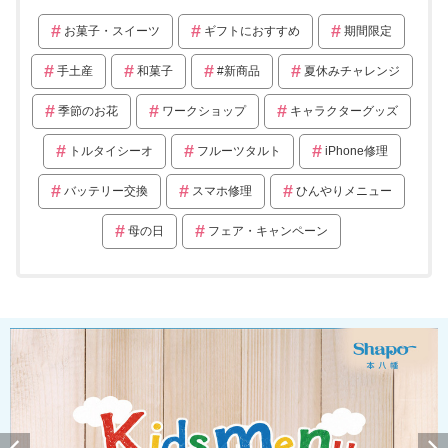
お菓子・スイーツ
ギフトにおすすめ
期間限定
手土産
和菓子
#新商品
夏休みチャレンジ
季節のお花
ワークショップ
キャラクターグッズ
トルタイシーオ
フルーツタルト
iPhone修理
バッテリー交換
スマホ修理
ひんやりメニュー
母の日
フェア・キャンペーン