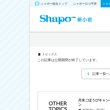
シャポー総合トップ
シャポーロコ平井
シャ
トピックス
この記事は公開期間が終了しています。
記事一覧へ
月末ごほうびキャン
OTHER
ン
TOPICS
8/28(金)～30(日)