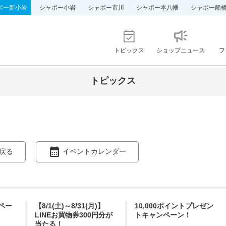
ポー新小岩
シャポー小岩
シャポー市川
シャポー本八幡
シャポー船
トピックス
ショップニュース
フ
トピックス
戻る
イベントカレンダー
ペー
【8/1(土)～8/31(月)】
10,000ポイントプレゼン
LINEお買物券300円分が
トキャンペーン！
当たる！