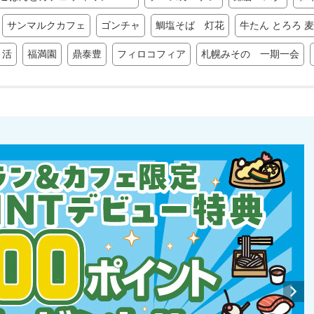
サンマルクカフェ
ゴンチャ
鯛塩そば 灯花
牛たん とろろ 
 活
福満園
鼎泰豊
フィロコフィア
札幌みその 一期一会