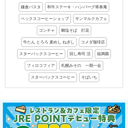
鎌倉パスタ
和牛ステーキ・ハンバーグ将泰庵
ベックスコーヒーショップ
サンマルクカフェ
ゴンチャ
鯛塩そば 灯花
牛たん とろろ 麦めし ねぎし
コメダ珈琲店
スターバックスコーヒー
回し寿司 活
福満園
フィロコフィア
札幌みその 一期一会
スターバックスコーヒー
そばいち