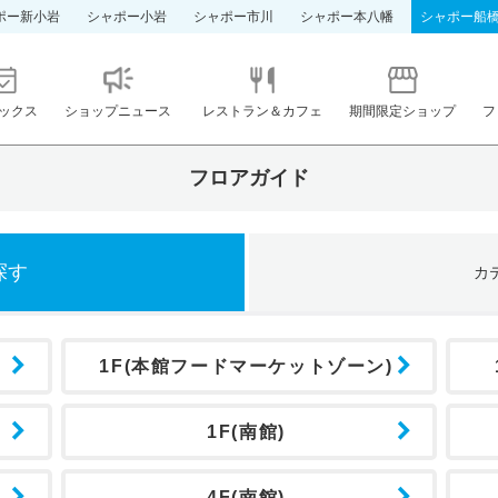
ポー新小岩
シャポー小岩
シャポー市川
シャポー本八幡
シャポー船
ックス
ショップニュース
レストラン＆カフェ
期間限定ショップ
フ
フロアガイド
探す
カ
1F(本館フードマーケットゾーン)
1F(南館)
4F(南館)