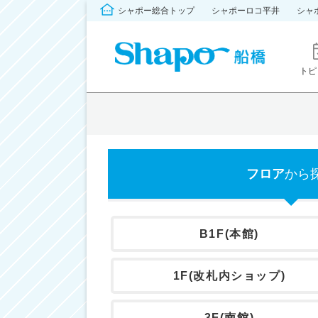
シャポー総合トップ
シャポーロコ平井
シャ
トピ
フロア
から
B1F(本館)
1F(改札内ショップ)
3F(南館)