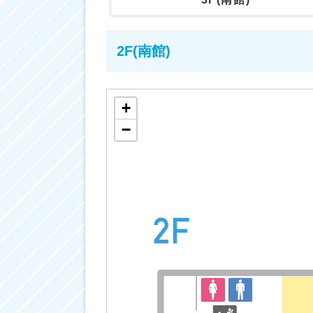
2F(南館)
+
−