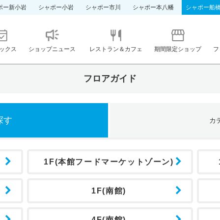
ポー新小岩
シャポー小岩
シャポー市川
シャポー本八幡
シャポー船
ックス
ショップニュース
レストラン＆カフェ
期間限定ショップ
フ
フロアガイド
探す
カ
1F(本館フードマーケットゾーン)
1F(南館)
4F(南館)