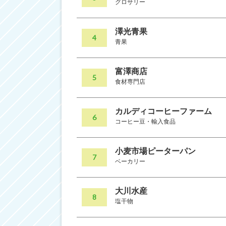
グロサリー
澤光青果
4
青果
富澤商店
5
食材専門店
カルディコーヒーファーム
6
コーヒー豆・輸入食品
小麦市場ピーターパン
7
ベーカリー
大川水産
8
塩干物