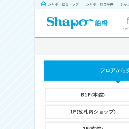
シャポー総合トップ
シャポーロコ平井
シャ
トピ
フロア
から
B1F(本館)
1F(改札内ショップ)
3F(南館)