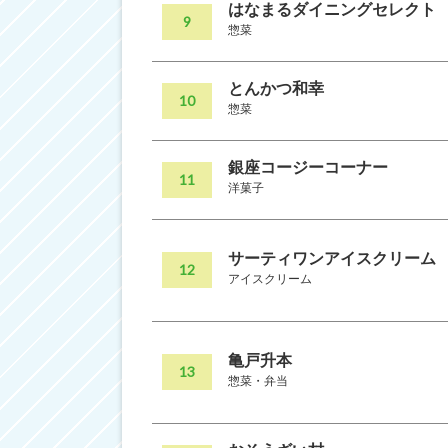
はなまるダイニングセレクト
9
惣菜
とんかつ和幸
10
惣菜
銀座コージーコーナー
11
洋菓子
サーティワンアイスクリーム
12
アイスクリーム
亀戸升本
13
惣菜・弁当