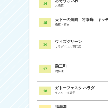
おそうざい村
14
お惣菜
天下一の焼肉 将泰庵 キッ
15
惣菜・精肉
ウィズグリーン
16
サラダボウル専門店
鶏三和
17
鶏料理
ガトーフェスタ ハラダ
18
ラスク・洋菓子
福満園