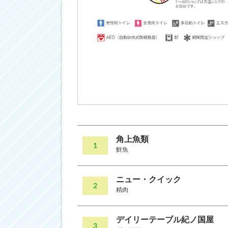
角上魚類
1
鮮魚
ニュー・クイック
2
精肉
デイリーテーブル紀ノ国屋
3