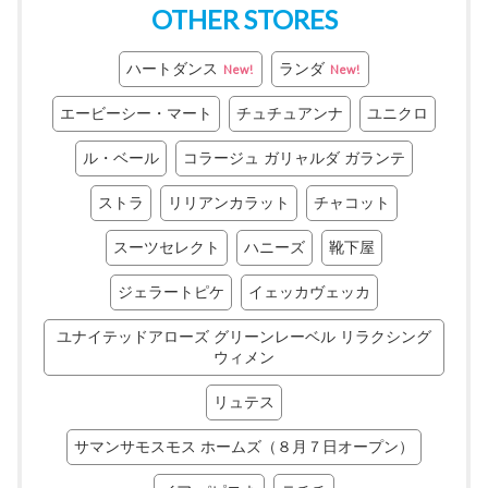
OTHER STORES
ハートダンス
ランダ
New!
New!
エービーシー・マート
チュチュアンナ
ユニクロ
ル・ベール
コラージュ ガリャルダ ガランテ
ストラ
リリアンカラット
チャコット
スーツセレクト
ハニーズ
靴下屋
ジェラートピケ
イェッカヴェッカ
ユナイテッドアローズ グリーンレーベル リラクシング
ウィメン
リュテス
サマンサモスモス ホームズ（８月７日オープン）