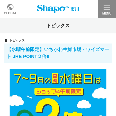
GLOBAL
MENU
トピックス
トピックス
【水曜午前限定】いちかわ生鮮市場・ワイズマー
ト JRE POINT２倍‼