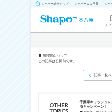
シャポー総合トップ
シャポーロコ平井
シャ
トピ
期間限定ショップ
この記事は公開前です。
記事一覧へ
千葉県キャッシュレ
OTHER
済キャンペーン！
TOPICS
8/7(金)～8/30(日)