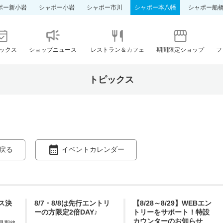
ポー新小岩
シャポー小岩
シャポー市川
シャポー本八幡
シャポー船
ックス
ショップニュース
レストラン＆カフェ
期間限定ショップ
フ
トピックス
戻る
イベントカレンダー
ス決
8/7・8/8は先行エントリ
【8/28～8/29】WEBエン
ーの方限定2倍DAY♪
トリーをサポート！特設
カウンターのお知らせ
 ※早期終