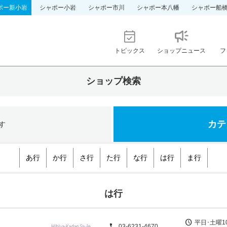
ポー新小岩
シャポー小岩
シャポー市川
シャポー本八幡
シャポー船
トピックス
ショップニュース
フ
ショップ検索
カテ
す
あ行
か行
さ行
た行
な行
は行
ま行
は行
平日･土曜10
03-6231-4670