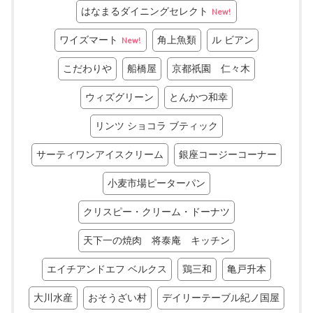
はなまるダイニングセレクト
New!
ワイズマート
角上魚類
ル ビアン
New!
こだわりや
船橋屋
京都祇園 仁々木
ウィズグリーン
とんかつ和幸
リンツ ショコラ ブティック
サーティワンアイスクリーム
銀座コージーコーナー
小麦市場ピーターパン
クリスピー・クリーム・ドーナツ
天下一の焼肉 将泰庵 キッチン
エイチアンドエフ ベルクス
鶏三和
亀戸升本
大川水産
おそうざい村
デイリーテーブル紀ノ国屋