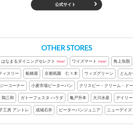
公式サイト
OTHER STORES
はなまるダイニングセレクト
ワイズマート
角上魚類
New!
New!
ティスリー
船橋屋
京都祇園 仁々木
ウィズグリーン
とんか
ジーコーナー
小麦市場ピーターパン
クリスピー・クリーム・ド
鶏三和
ガトーフェスタ ハラダ
亀戸升本
大川水産
デイリー
子工房 アントレ
成城石井
ピーターパンジュニア
ニューデイズ