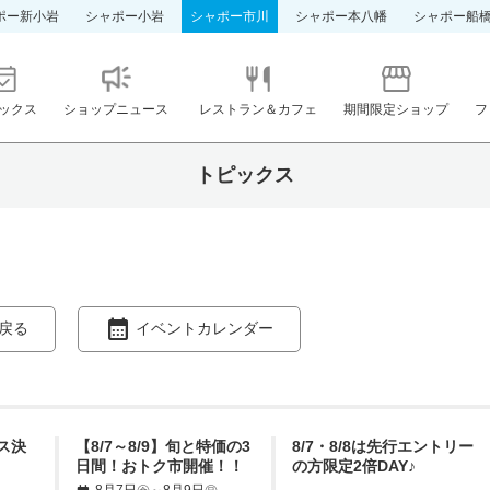
ポー新小岩
シャポー小岩
シャポー市川
シャポー本八幡
シャポー船
ックス
ショップニュース
レストラン＆カフェ
期間限定ショップ
フ
トピックス
戻る
イベントカレンダー
ス決
【8/7～8/9】旬と特価の3
8/7・8/8は先行エントリー
日間！おトク市開催！！
の方限定2倍DAY♪
8月7日㊎～8月9日㊐