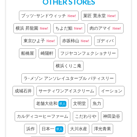
OTHER STORES
ブッツ･サンドウィッチ
菓匠 寛永堂
New!
New!
横浜 昇龍園
ちよだ鮨
肉のアマイ
New!
New!
New!
東京ひよ子
赤坂柿山
ゴディバ
New!
New!
船橋屋
崎陽軒
フジヤコンフェクショナリー
横浜くりこ庵
ラ･メゾン アンソレイユターブル パティスリー
成城石井
サーティワンアイスクリーム
イーション
老舗大佐和
文明堂
魚力
求人
カルディコーヒーファーム
こだわりや
神田染谷
浜作
日本一
大川水産
澤光青果
求人