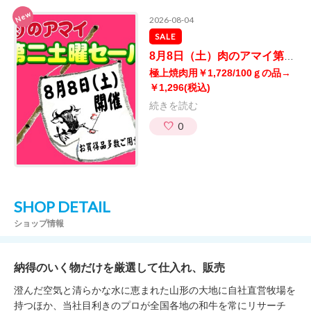
New
2026-08-04
SALE
8月8日（土）肉のアマイ第二土曜セール 開催♪JRE POINT3倍！
極上焼肉用￥1,728/100ｇの品→
￥1,296
(税込)
続きを読む
0
SHOP DETAIL
ショップ情報
納得のいく物だけを厳選して仕入れ、販売
澄んだ空気と清らかな水に恵まれた山形の大地に自社直営牧場を
持つほか、当社目利きのプロが全国各地の和牛を常にリサーチ