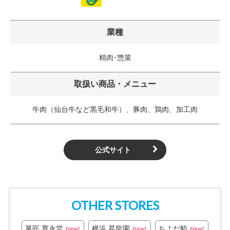
業種
精肉･惣菜
取扱い商品・メニュー
牛肉（仙台牛など黒毛和牛）、豚肉、鶏肉、加工肉
公式サイト
OTHER STORES
菓匠 寛永堂
横浜 昇龍園
ちよだ鮨
New!
New!
New!