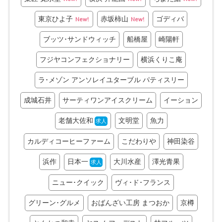
東京ひよ子
赤坂柿山
ゴディバ
New!
New!
ブッツ･サンドウィッチ
船橋屋
崎陽軒
フジヤコンフェクショナリー
横浜くりこ庵
ラ･メゾン アンソレイユターブル パティスリー
成城石井
サーティワンアイスクリーム
イーション
老舗大佐和
文明堂
魚力
求人
カルディコーヒーファーム
こだわりや
神田染谷
浜作
日本一
大川水産
澤光青果
求人
ニュー･クイック
ヴィ･ド･フランス
グリーン･グルメ
おばんざい工房 まつおか
京樽