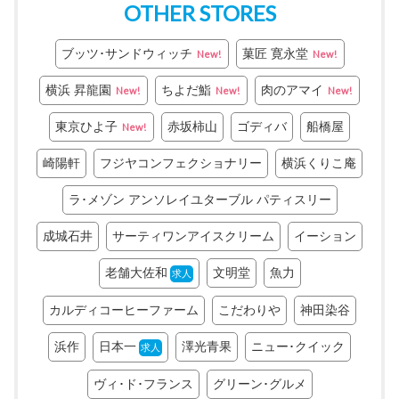
OTHER STORES
ブッツ･サンドウィッチ
菓匠 寛永堂
New!
New!
横浜 昇龍園
ちよだ鮨
肉のアマイ
New!
New!
New!
東京ひよ子
赤坂柿山
ゴディバ
船橋屋
New!
崎陽軒
フジヤコンフェクショナリー
横浜くりこ庵
ラ･メゾン アンソレイユターブル パティスリー
成城石井
サーティワンアイスクリーム
イーション
老舗大佐和
文明堂
魚力
求人
カルディコーヒーファーム
こだわりや
神田染谷
浜作
日本一
澤光青果
ニュー･クイック
求人
ヴィ･ド･フランス
グリーン･グルメ