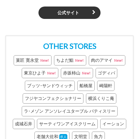
公式サイト
OTHER STORES
菓匠 寛永堂
ちよだ鮨
肉のアマイ
New!
New!
New!
東京ひよ子
赤坂柿山
ゴディバ
New!
New!
ブッツ･サンドウィッチ
船橋屋
崎陽軒
フジヤコンフェクショナリー
横浜くりこ庵
ラ･メゾン アンソレイユターブル パティスリー
成城石井
サーティワンアイスクリーム
イーション
老舗大佐和
文明堂
魚力
求人