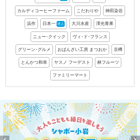
カルディコーヒーファーム
こだわりや
神田染谷
浜作
日本一
大川水産
澤光青果
求人
ニュー･クイック
ヴィ･ド･フランス
グリーン･グルメ
おばんざい工房 まつおか
京樽
とんかつ和幸
ヤスノ フーデスト
林フルーツ
ファミリーマート