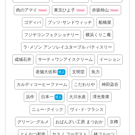
肉のアマイ
東京ひよ子
赤坂柿山
New!
New!
New!
ゴディバ
ブッツ･サンドウィッチ
船橋屋
フジヤコンフェクショナリー
横浜くりこ庵
ラ･メゾン アンソレイユターブル パティスリー
成城石井
サーティワンアイスクリーム
イーション
老舗大佐和
文明堂
魚力
求人
カルディコーヒーファーム
こだわりや
神田染谷
浜作
日本一
大川水産
澤光青果
求人
ニュー･クイック
ヴィ･ド･フランス
グリーン･グルメ
おばんざい工房 まつおか
京樽
とんかつ和幸
ヤスノ フーデスト
林フルーツ