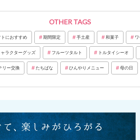
OTHER TAGS
フトにおすすめ
期間限定
手土産
和菓子
ワ
キャラクターグッズ
フルーツタルト
トルタイシーオ
テリー交換
たちばな
ひんやりメニュー
母の日