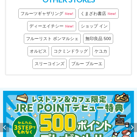
フルーツギャザリング
くまざわ書店
New!
New!
ディーエイチシー
ショップ イン
New!
フルーリスト ボンマルシェ
無印良品 500
オルビス
コクミンドラッグ
ケユカ
スリーコインズ
ブルー ブルーエ