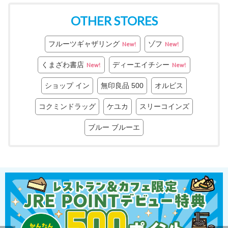
OTHER STORES
フルーツギャザリング
ゾフ
New!
New!
くまざわ書店
ディーエイチシー
New!
New!
ショップ イン
無印良品 500
オルビス
コクミンドラッグ
ケユカ
スリーコインズ
ブルー ブルーエ