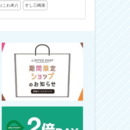
おこわ米八
すし三崎港