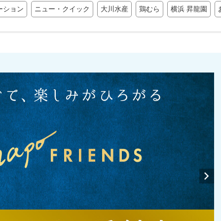
ーション
ニュー・クイック
大川水産
鶏むら
横浜 昇龍園