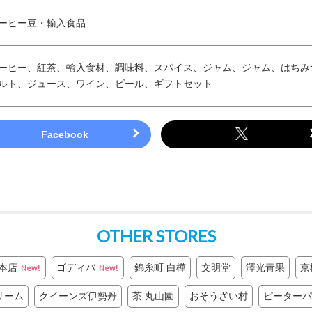
ーヒー豆・輸入食品
ーヒー、紅茶、輸入食材、調味料、スパイス、ジャム、ジャム、はちみ
ルト、ジュース、ワイン、ビール、ギフトセット
OTHER STORES
本店
ゴディバ
錦糸町 白樺
文明堂
澤光青果
京
New!
New!
リーム
クイーンズ伊勢丹
茶 丸山園
おそうざい村
ピーターパ