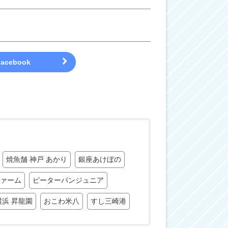
焼魚舗 神戸 あかり
銀座あけぼの
ァーム
ピーターパンジュニア
横浜 昇龍園
おこわ米八
すし三崎港