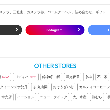
ステラ、三笠山、カステラ巻、バームクーヘン、詰め合わせ、ギフト
ト
OTHER STORES
店
ゴディバ
錦糸町 白樺
澤光青果
京樽
不二家
New!
New!
クイーンズ伊勢丹
茶 丸山園
おそうざい村
カルディコーヒーフ
和幸売店
イーション
ニュー・クイック
大川水産
鶏むら