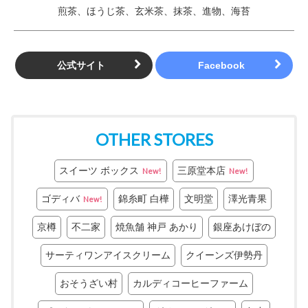
煎茶、ほうじ茶、玄米茶、抹茶、進物、海苔
公式サイト
OTHER STORES
スイーツ ボックス
三原堂本店
New!
New!
ゴディバ
錦糸町 白樺
文明堂
澤光青果
New!
京樽
不二家
焼魚舗 神戸 あかり
銀座あけぼの
サーティワンアイスクリーム
クイーンズ伊勢丹
おそうざい村
カルディコーヒーファーム