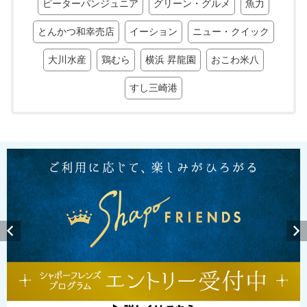
ピーターパンジュニア
グリーン・グルメ
魚力
とんかつ和幸売店
イーション
ニュー・クイック
大川水産
鶏むら
横浜 昇龍園
おこわ米八
すし三崎港