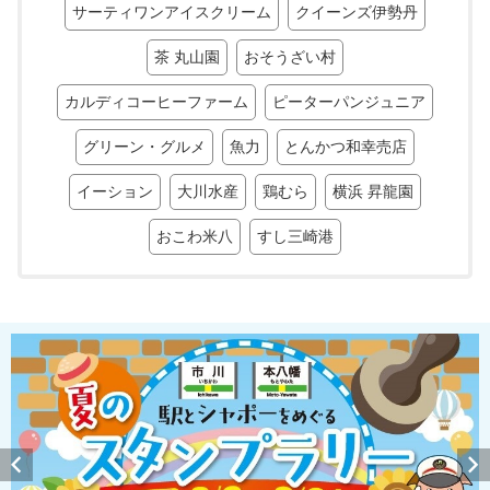
サーティワンアイスクリーム
クイーンズ伊勢丹
茶 丸山園
おそうざい村
カルディコーヒーファーム
ピーターパンジュニア
グリーン・グルメ
魚力
とんかつ和幸売店
イーション
大川水産
鶏むら
横浜 昇龍園
おこわ米八
すし三崎港