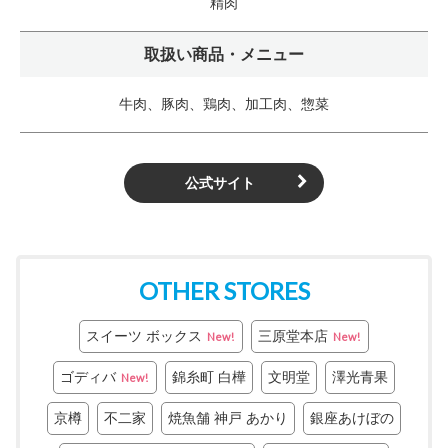
精肉
取扱い商品・メニュー
牛肉、豚肉、鶏肉、加工肉、惣菜
公式サイト
OTHER STORES
スイーツ ボックス
三原堂本店
New!
New!
ゴディバ
錦糸町 白樺
文明堂
澤光青果
New!
京樽
不二家
焼魚舗 神戸 あかり
銀座あけぼの