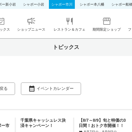
ポー新小岩
シャポー小岩
シャポー市川
シャポー本八幡
シャポー船
ックス
ショップニュース
レストラン＆カフェ
期間限定ショップ
フ
トピックス
戻る
イベントカレンダー
千葉県キャッシュレス決
【8/7～8/9】旬と特価の3
ポー市
済キャンペーン！
日間！おトク市開催！！
8月7日㊎～8月9日㊐