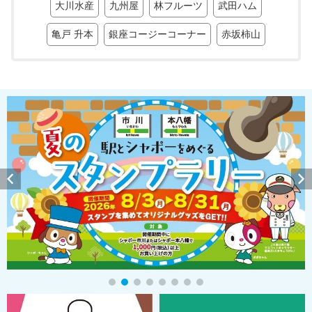
大川水産
九州屋
林フルーツ
武田ハム
亀戸 升本
銀座コージーコーナー
赤坂柿山