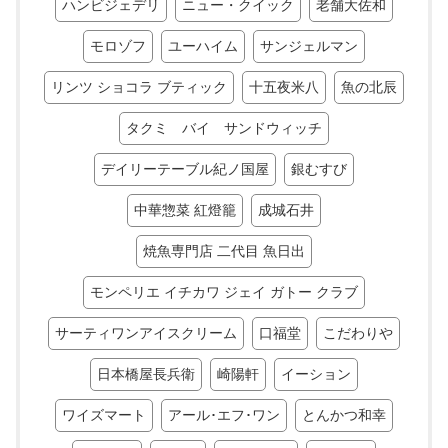
ハンビジェデリ
ニュー・クイック
老舗大佐和
モロゾフ
ユーハイム
サンジェルマン
リンツ ショコラ ブティック
十五夜米八
魚の北辰
タクミ バイ サンドウィッチ
デイリーテーブル紀ノ国屋
銀むすび
中華惣菜 紅燈籠
成城石井
焼魚専門店 二代目 魚日出
モンペリエ イチカワ ジェイ ガトー クラブ
サーティワンアイスクリーム
口福堂
こだわりや
日本橋屋長兵衛
崎陽軒
イーション
ワイズマート
アール･エフ･ワン
とんかつ和幸