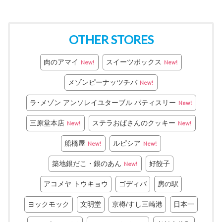
OTHER STORES
肉のアマイ
スイーツボックス
New!
New!
メゾンピーナッツチバ
New!
ラ･メゾン アンソレイユターブル パティスリー
New!
三原堂本店
ステラおばさんのクッキー
New!
New!
船橋屋
ルピシア
New!
New!
築地銀だこ・銀のあん
好餃子
New!
アコメヤ トウキョウ
ゴディバ
房の駅
ヨックモック
文明堂
京樽/すし三崎港
日本一