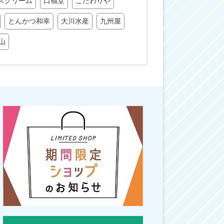
スクリーム
口福堂
こだわりや
とんかつ和幸
大川水産
九州屋
山