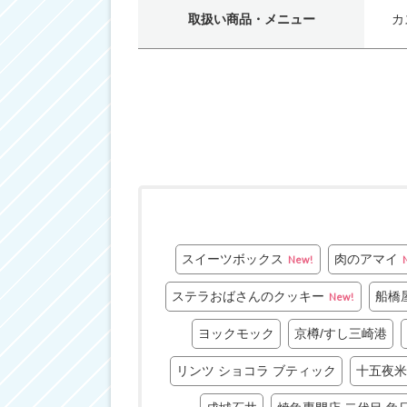
取扱い商品・メニュー
カ
スイーツボックス
肉のアマイ
New!
ステラおばさんのクッキー
船橋
New!
ヨックモック
京樽/すし三崎港
リンツ ショコラ ブティック
十五夜米