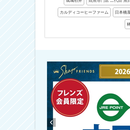
成城石井
焼魚専門店 二代目 魚
カルディコーヒーファーム
日本橋