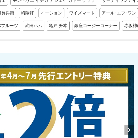
日出
モンペリエ イチカワ ジェイ ガトー クラブ
サーティワンアイ
屋長兵衛
崎陽軒
イーション
ワイズマート
アール･エフ･ワン
林フルーツ
武田ハム
亀戸 升本
銀座コージーコーナー
赤坂柿