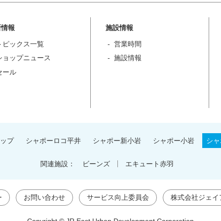
新情報
施設情報
トピックス一覧
営業時間
ショップニュース
施設情報
セール
ップ
シャポーロコ平井
シャポー新小岩
シャポー小岩
シャ
関連施設：
ビーンズ
エキュート赤羽
ー
お問い合わせ
サービス向上委員会
株式会社ジェイ
Copyright © JR East Urban Development Corporation