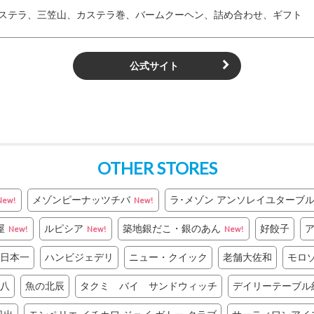
ステラ、三笠山、カステラ巻、バームクーヘン、詰め合わせ、ギフト
公式サイト
OTHER STORES
メゾンピーナッツチバ
ラ･メゾン アンソレイユターブル
New!
New!
屋
ルピシア
築地銀だこ・銀のあん
好餃子
ア
New!
New!
New!
日本一
ハンビジェデリ
ニュー・クイック
老舗大佐和
モロ
八
魚の北辰
タクミ バイ サンドウィッチ
デイリーテーブル