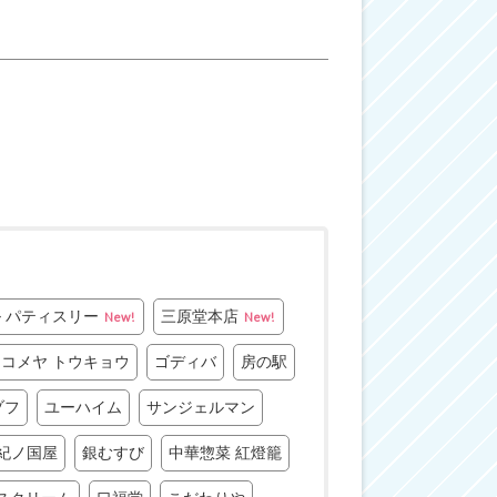
 パティスリー
三原堂本店
New!
New!
コメヤ トウキョウ
ゴディバ
房の駅
ゾフ
ユーハイム
サンジェルマン
紀ノ国屋
銀むすび
中華惣菜 紅燈籠