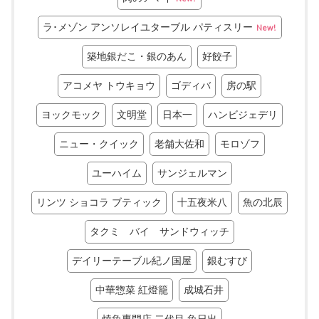
ラ･メゾン アンソレイユターブル パティスリー
New!
築地銀だこ・銀のあん
好餃子
アコメヤ トウキョウ
ゴディバ
房の駅
ヨックモック
文明堂
日本一
ハンビジェデリ
ニュー・クイック
老舗大佐和
モロゾフ
ユーハイム
サンジェルマン
リンツ ショコラ ブティック
十五夜米八
魚の北辰
タクミ バイ サンドウィッチ
デイリーテーブル紀ノ国屋
銀むすび
中華惣菜 紅燈籠
成城石井