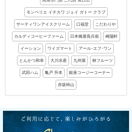
焼魚専門店 二代目 魚日出
モンペリエ イチカワ ジェイ ガトー クラブ
サーティワンアイスクリーム
口福堂
こだわりや
カルディコーヒーファーム
日本橋屋長兵衛
崎陽軒
イーション
ワイズマート
アール･エフ･ワン
とんかつ和幸
大川水産
九州屋
林フルーツ
武田ハム
亀戸 升本
銀座コージーコーナー
赤坂柿山