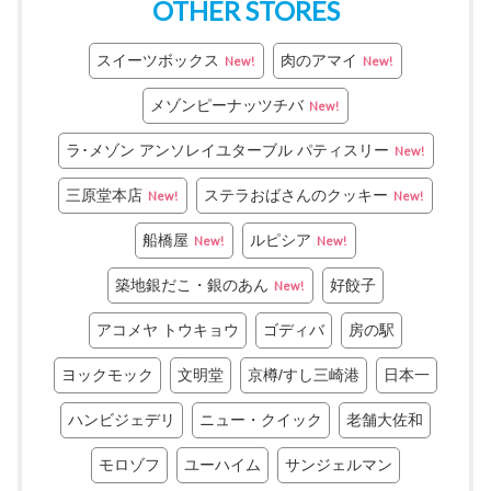
OTHER STORES
スイーツボックス
肉のアマイ
New!
New!
メゾンピーナッツチバ
New!
ラ･メゾン アンソレイユターブル パティスリー
New!
三原堂本店
ステラおばさんのクッキー
New!
New!
船橋屋
ルピシア
New!
New!
築地銀だこ・銀のあん
好餃子
New!
アコメヤ トウキョウ
ゴディバ
房の駅
ヨックモック
文明堂
京樽/すし三崎港
日本一
ハンビジェデリ
ニュー・クイック
老舗大佐和
モロゾフ
ユーハイム
サンジェルマン