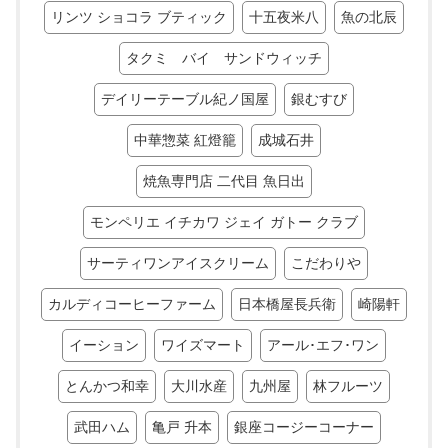
リンツ ショコラ ブティック
十五夜米八
魚の北辰
タクミ バイ サンドウィッチ
デイリーテーブル紀ノ国屋
銀むすび
中華惣菜 紅燈籠
成城石井
焼魚専門店 二代目 魚日出
モンペリエ イチカワ ジェイ ガトー クラブ
サーティワンアイスクリーム
こだわりや
カルディコーヒーファーム
日本橋屋長兵衛
崎陽軒
イーション
ワイズマート
アール･エフ･ワン
とんかつ和幸
大川水産
九州屋
林フルーツ
武田ハム
亀戸 升本
銀座コージーコーナー