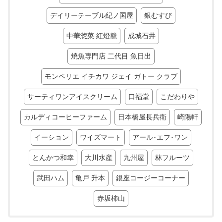
デイリーテーブル紀ノ国屋
銀むすび
中華惣菜 紅燈籠
成城石井
焼魚専門店 二代目 魚日出
モンペリエ イチカワ ジェイ ガトー クラブ
サーティワンアイスクリーム
口福堂
こだわりや
カルディコーヒーファーム
日本橋屋長兵衛
崎陽軒
イーション
ワイズマート
アール･エフ･ワン
とんかつ和幸
大川水産
九州屋
林フルーツ
武田ハム
亀戸 升本
銀座コージーコーナー
赤坂柿山