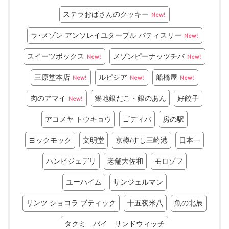
ステラおばさんのクッキー
New!
ラ･メゾン アンソレイユターブル パティスリー
New!
スイーツボックス
メゾンピーナッツチバ
New!
New!
三原堂本店
ルピシア
船橋屋
New!
New!
New!
肉のアマイ
築地銀だこ・銀のあん
好餃子
New!
アコメヤ トウキョウ
ゴディバ
房の駅
ヨックモック
文明堂
京樽/すし三崎港
日本一
ハンビジェデリ
老舗大佐和
モロゾフ
ユーハイム
サンジェルマン
リンツ ショコラ ブティック
十五夜米八
魚の北辰
タクミ バイ サンドウィッチ