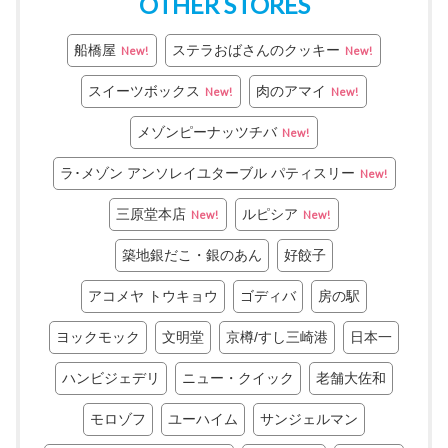
OTHER STORES
船橋屋
ステラおばさんのクッキー
New!
New!
スイーツボックス
肉のアマイ
New!
New!
メゾンピーナッツチバ
New!
ラ･メゾン アンソレイユターブル パティスリー
New!
三原堂本店
ルピシア
New!
New!
築地銀だこ・銀のあん
好餃子
アコメヤ トウキョウ
ゴディバ
房の駅
ヨックモック
文明堂
京樽/すし三崎港
日本一
ハンビジェデリ
ニュー・クイック
老舗大佐和
モロゾフ
ユーハイム
サンジェルマン