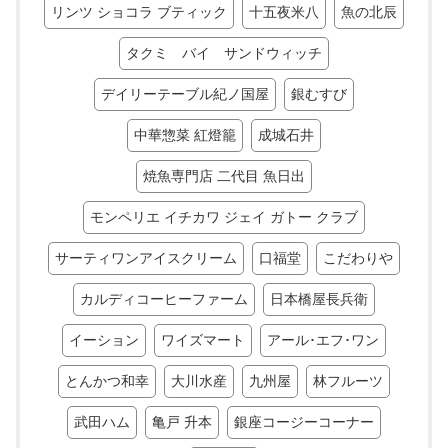
リンツ ショコラ ブティック
十五夜米八
魚の北辰
タクミ バイ サンドウィッチ
デイリーテーブル紀ノ国屋
銀むすび
中華惣菜 紅燈籠
成城石井
焼魚専門店 二代目 魚日出
モンペリエ イチカワ ジェイ ガトー クラブ
サーティワンアイスクリーム
口福堂
こだわりや
カルディコーヒーファーム
日本橋屋長兵衛
イーション
ワイズマート
アール･エフ･ワン
とんかつ和幸
大川水産
九州屋
林フルーツ
武田ハム
亀戸 升本
銀座コージーコーナー