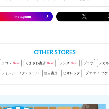
OTHER STORES
ラコレ
くまざわ書店
ジンズ
プラザ
メガネ
New!
New!
New!
フォンテーヌクチュール
住吉書房
ビオレッタ
ブケ オ！ ブケ