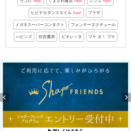
ラコレ
くまざわ書店
ジンズ
New!
New!
New!
ヒビヤカダンスタイル
プラザ
New!
メガネスーパーコンタクト
フォンテーヌクチュール
ハピンズ
住吉書房
ビオレッタ
ブケ オ！ ブケ