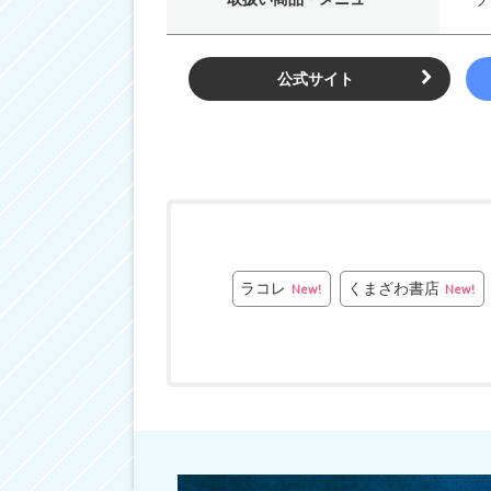
公式サイト
ラコレ
くまざわ書店
New!
New!