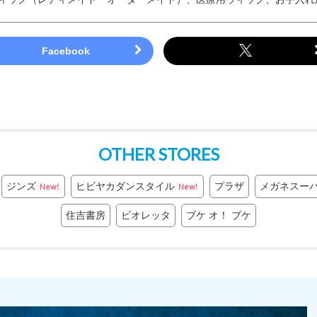
OTHER STORES
ジンズ
ヒビヤカダンスタイル
プラザ
メガネスー
New!
New!
住吉書房
ビオレッタ
ブケ オ！ ブケ