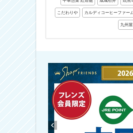
中華惣菜 紅燈籠
成城石井
焼魚
こだわりや
カルディコーヒーファー
九州屋