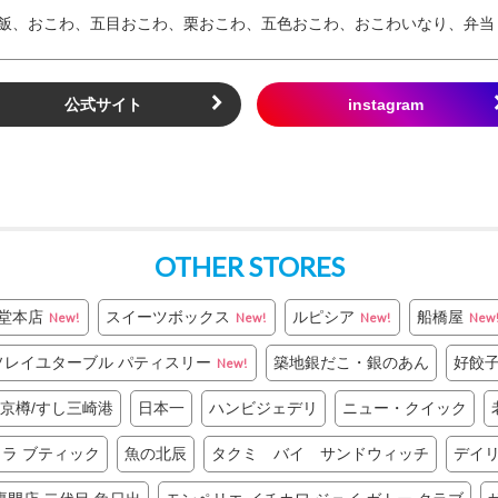
飯、おこわ、五目おこわ、栗おこわ、五色おこわ、おこわいなり、弁当
公式サイト
OTHER STORES
堂本店
スイーツボックス
ルピシア
船橋屋
New!
New!
New!
New
ソレイユターブル パティスリー
築地銀だこ・銀のあん
好餃
New!
京樽/すし三崎港
日本一
ハンビジェデリ
ニュー・クイック
コラ ブティック
魚の北辰
タクミ バイ サンドウィッチ
デイ