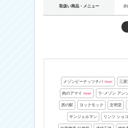
取扱い商品・メニュー
赤
メゾンピーナッツチバ
三原
New!
肉のアマイ
ラ･メゾン アン
New!
房の駅
ヨックモック
文明堂
サンジェルマン
リンツ ショ