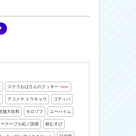
ステラおばさんのクッキー
!
New!
子
アコメヤ トウキョウ
ゴディバ
老舗大佐和
モロゾフ
ユーハイム
リーテーブル紀ノ国屋
銀むすび