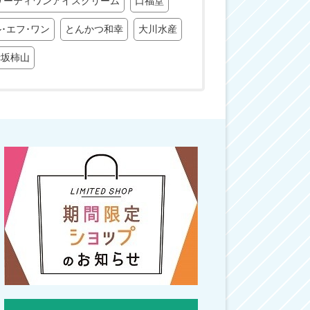
サーティワンアイスクリーム
口福堂
･エフ･ワン
とんかつ和幸
大川水産
赤坂柿山