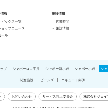
新情報
施設情報
トピックス一覧
営業時間
ショップニュース
施設情報
セール
ップ
シャポーロコ平井
シャポー新小岩
シャポー小岩
シャ
関連施設：
ビーンズ
エキュート赤羽
ー
お問い合わせ
サービス向上委員会
株式会社ジェイ
Copyright © JR East Urban Development Corporation