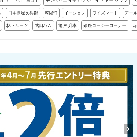
専門店 二代目 魚日出
モンペリエ イチカワ ジェイ ガトー クラブ
ム
日本橋屋長兵衛
崎陽軒
イーション
ワイズマート
アール
林フルーツ
武田ハム
亀戸 升本
銀座コージーコーナー